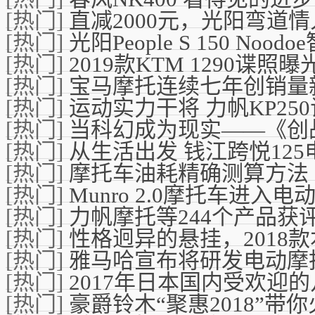
[热门]
直减2000元，光阳弯道情
[热门]
光阳People S 150 No
[热门]
2019款KTM 1290谍
[热门]
宝马摩托连续七年创销量
[热门]
运动实力干将 力帆KP25
[热门]
当科幻成为现实——《创
[热门]
从生活出发 钱江跨悦125
[热门]
摩托车油耗精确测算方法
[热门]
Munro 2.0摩托车进入电
[热门]
力帆摩托等244个产品获
[热门]
性格迥异的悬挂，2018
[热门]
雅马哈宣布将研发电动摩
[热门]
2017年日本国内受欢迎
[热门]
豪爵铃木“聚惠2018”带