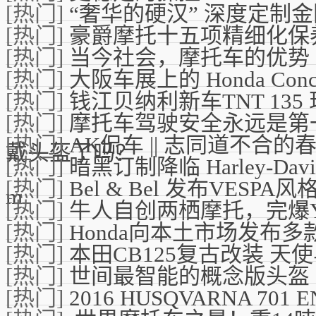
[热门]
“奢华的硬汉” 深度定制
[热门]
豪爵摩托十五项精细化保
[热门]
当今社会，摩托车的优势
[热门]
大阪车展上的 Honda Conce
[热门]
钱江贝纳利新车TNT 135
[热门]
摩托车驾驶安全永远是第
[热门]
AK侃车 || 志同道不合的
戴头盔了吗？
[热门]
暗黑订制降临 Harley-Davidso
[热门]
Bel & Bel 发布VESP
m
[热门]
牛人自创两栖摩托，完爆Yam
[热门]
Honda向本土市场发布
[热门]
本田CB125复古改装 天
[热门]
世间最智能的概念版头盔 I
[热门]
2016 HUSQVARNA 70