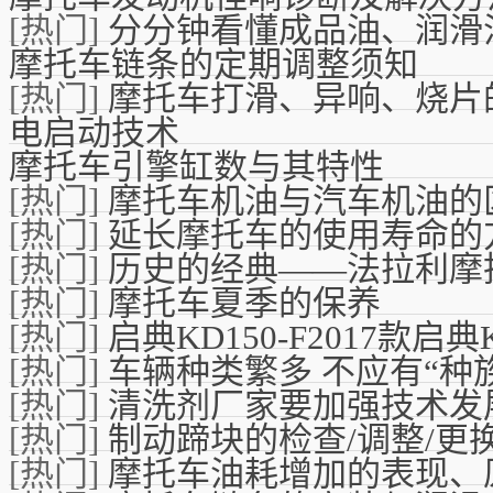
[热门]
分分钟看懂成品油、润滑
摩托车链条的定期调整须知
[热门]
摩托车打滑、异响、烧片
电启动技术
摩托车引擎缸数与其特性
[热门]
摩托车机油与汽车机油的
[热门]
延长摩托车的使用寿命的
[热门]
历史的经典——法拉利摩
[热门]
摩托车夏季的保养
[热门]
启典KD150-F2017款启典
[热门]
车辆种类繁多 不应有“种
[热门]
清洗剂厂家要加强技术发
[热门]
制动蹄块的检查/调整/更
[热门]
摩托车油耗增加的表现、