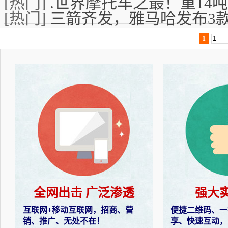
[热门]
.世界摩托车之最！重14
[热门]
三箭齐发，雅马哈发布3
1
全网出击 广泛渗透
强大
互联网+移动互联网，招商、营
便捷二维码、一
销、推广、无处不在！
享、快速互动，