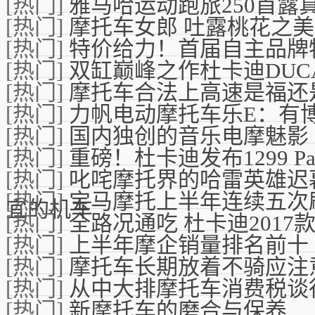
[热门]
雅马哈运动跑旅250首露真容F
[热门]
摩托车女郎 吐露桃花之美
[热门]
特价给力！首届自主品牌
[热门]
双缸巅峰之作杜卡迪DUCATI
[热门]
摩托车合法上高速是福还
[热门]
力帆电动摩托车乐E：有
[热门]
国内独创的音乐电摩魅影
[热门]
重磅！杜卡迪发布1299 Pan
[热门]
叱咤摩托界的哈雷英雄迟
[热门]
宝马摩托上半年连续五次
宜的机车
[热门]
全路况通吃 杜卡迪2017款Mult
[热门]
上半年摩企销量排名前十
[热门]
摩托车长期放着不骑应注
[热门]
从中大排摩托车消费税谈
[热门]
新摩托车的磨合与保养