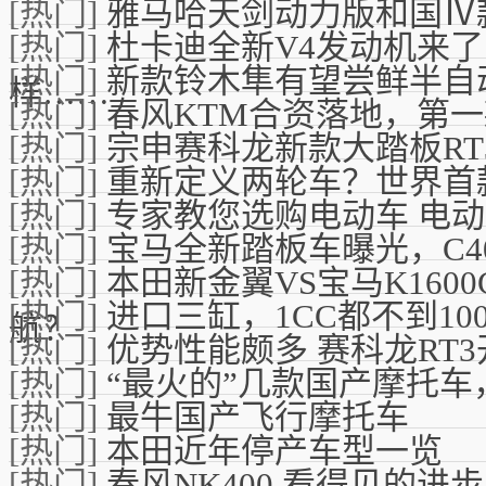
[热门]
雅马哈天剑动力版和国Ⅳ款
[热门]
杜卡迪全新V4发动机来
[热门]
新款铃木隼有望尝鲜半自
样……
[热门]
春风KTM合资落地，第
[热门]
宗申赛科龙新款大踏板RT
[热门]
重新定义两轮车？世界首款
[热门]
专家教您选购电动车 电
[热门]
宝马全新踏板车曝光，C4
[热门]
本田新金翼VS宝马K160
[热门]
进口三缸，1CC都不到1
航？
[热门]
优势性能颇多 赛科龙RT
[热门]
“最火的”几款国产摩托
[热门]
最牛国产飞行摩托车
[热门]
本田近年停产车型一览
[热门]
春风NK400 看得见的进步