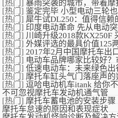
[热门]
暴雨突袭的城市，带着摩
[热门]
鉴定完毕 小型电动三轮
[热门]
犀牛试DL250：值得信
[热门]
印度电动革命 先从电动
[热门]
川崎升级2018款KX250
[热门]
外媒评选的最具价值125
[热门]
2017年2月中国摩托车出口
[热门]
电动车品牌哪家比较好？
[热门]
低速电动车：未来绿色出
[热门]
摩托车缸头气门落座声的
[热门]
逗哈电动机车itank 给
不可忽视摩托车发动机通气管
[热门]
摩托车蓄电池的安装步骤
摩托车怠速的原因和表现症状
摩托车发动机怪响诊断及解决方