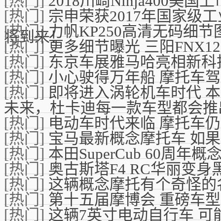
[热门]
2018川崎Ninja400美国
[热门]
宗申荣获2017年国家级
[热门]
力帆KP250高清无码细节
将到来！
[热门]
更多细节曝光 三阳FNX12
[热门]
东京车展雅马哈亮相新科技
[热门]
小心驶得万年船 摩托车
[热门]
即将进入涡轮机车时代 
未来，杜卡迪每一款车型都会推
[热门]
电动车时代来临 摩托车
[热门]
宝马最新概念摩托车 如
[热门]
本田SuperCub 60周年概
[热门]
奥古斯塔F4 RC华丽变身
[热门]
这辆概念摩托有个奇怪的
[热门]
第十五届摩博会 重磅车
[热门]
这辆7英寸电动自行车 