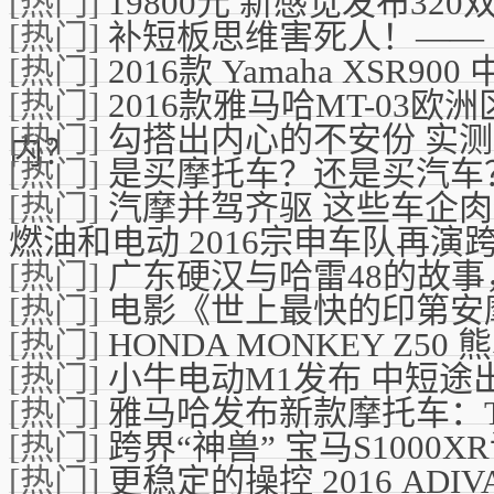
[热门]
19800元 新感觉发布320
[热门]
补短板思维害死人！——
[热门]
2016款 Yamaha XSR9
[热门]
2016款雅马哈MT-03
[热门]
勾搭出内心的不安份 实测杜卡
内？
[热门]
是买摩托车？还是买汽车
[热门]
汽摩并驾齐驱 这些车企
燃油和电动 2016宗申车队再演
[热门]
广东硬汉与哈雷48的故
[热门]
电影《世上最快的印第安
[热门]
HONDA MONKEY Z
[热门]
小牛电动M1发布 中短途
[热门]
雅马哈发布新款摩托车：Tra
[热门]
跨界“神兽” 宝马S1000X
[热门]
更稳定的操控 2016 ADIVA