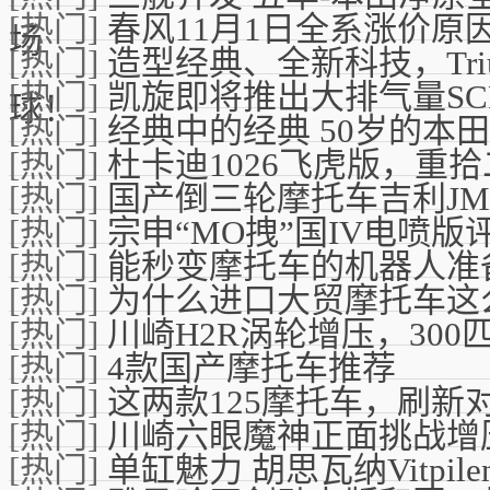
[热门]
春风11月1日全系涨价原
场
[热门]
造型经典、全新科技，Triump
[热门]
凯旋即将推出大排气量SCR
球！
[热门]
经典中的经典 50岁的本田C
[热门]
杜卡迪1026飞虎版，重
[热门]
国产倒三轮摩托车吉利JM2
[热门]
宗申“MO拽”国IV电喷版
[热门]
能秒变摩托车的机器人准
[热门]
为什么进口大贸摩托车这
[热门]
川崎H2R涡轮增压，30
[热门]
4款国产摩托车推荐
[热门]
这两款125摩托车，刷新
[热门]
川崎六眼魔神正面挑战增压
[热门]
单缸魅力 胡思瓦纳Vitpilen