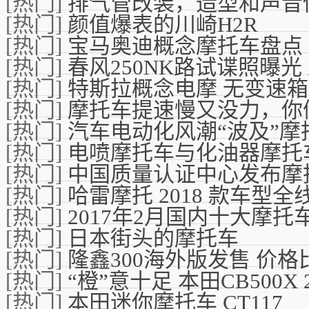
[热门]
排气管改装，造型和声音
[热门]
颜值爆表的川崎H2R
[热门]
宝马奥迪概念摩托车盘点
[热门]
春风250NK路试谍照曝光
[热门]
特斯拉概念电摩 无变速
[热门]
摩托车提速慢又没力，你
[热门]
汽车电动化风潮“波及”摩
[热门]
电喷摩托车与化油器摩托
[热门]
中国质量认证中心发布摩托
[热门]
哈雷摩托 2018 款车型全
[热门]
2017年2月国内十大摩
[热门]
日本街头的摩托车
[热门]
隆鑫300海外版发售 价
[热门]
“橙”意十足 本田CB500X 2
[热门]
本田迷你摩托车 CT117