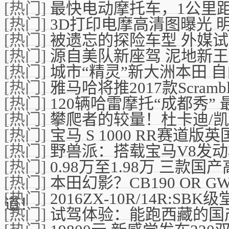
[热门]
最快电动摩托车，1公里
[热门]
3D打印电摩高清图曝光 
[热门]
被遗忘的探险车型 外媒试驾
[热门]
源自美队新座驾 泥地新王Har
[热门]
城市“精灵”新大洲本田 自由
[热门]
雅马哈将推2017款Scramb
[热门]
120辆哈雷摩托“成都秀” 
[热门]
攀爬者的较量！杜卡迪/凯旋Sc
[热门]
宝马 S 1000 RR赛道版
[热门]
野兽派：搭载宝马V8发
[热门]
0.98万至1.98万 三款
[热门]
本田幻影？CB190 OR G
[热门]
2016ZX-10R/14R:S
道！
[热门]
试驾体验：能跑西藏的国产巡