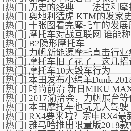
[热门]
历史的经典——法拉利摩
[热门]
奥地利猛虎 KTM的发家
[热门]
十张图看完摩托车的发展
[热门]
摩托车对战互联网 谁能
[热门]
B2隐形摩托车
[热门]
力帆新能源摩托直击行业
[热门]
摩托车旧了花了，这几招
[热门]
摩托车10大毁车行为
[热门]
本田发布小绵羊Dunk 20
[热门]
时尚前沿 新日MIKU M
[热门]
2017渝洽会，力帆展台
[热门]
本田摩托车也玩无人驾驶
[热门]
RX4要来啦？宗申RX4
[热门]
雅马哈推出限量版2018款W