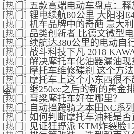
[热门]
五款高端电动车盘点：释
[热门]
锂电续航80公里 大阳羽E4
[热门]
机车品牌中的奇葩 意大利比
[热门]
品类创新者 比德文微型
[热门]
续航达380公里的电动自
[热门]
战斗科技下凡 2018 KAW
[热门]
解决摩托车化油器漏油现
[热门]
摩托车维修碟刹 这个方
[热门]
摩托车上这个小东西很不
[热门]
继250cc之后的新的黄
全！
[热门]
弯梁摩托车好在哪里？
[热门]
自动挡跨骑之本田NC系
[热门]
如何判断摩托车油耗是否
[热门]
见证狂野派 KTM炸裂脸1