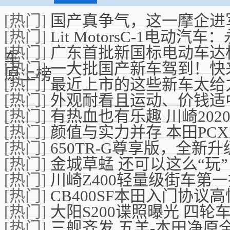
[热门]
国产真争气，这一摩企进
[热门]
Lit MotorsC-1电
[热门]
广东首批新国标电动车达
车
[热门]
一大批国产新车驾到！快
原上榜
[热门]
最近上市的这些新车太给
[热门]
外观耐看且运动、价钱适
[热门]
有热血也有乐趣 川崎2020
[热门]
颜值与实力并存 本田PC
[热门]
650TR-G尊享版，全新
[热门]
金城草蜢 还可以这么“玩”
[热门]
川崎Z400轻量级街车第
[热门]
CB400SF本田入门协议
[热门]
大阳S200谍照曝光 四
[热门]
三舰齐发 五羊-本田净原