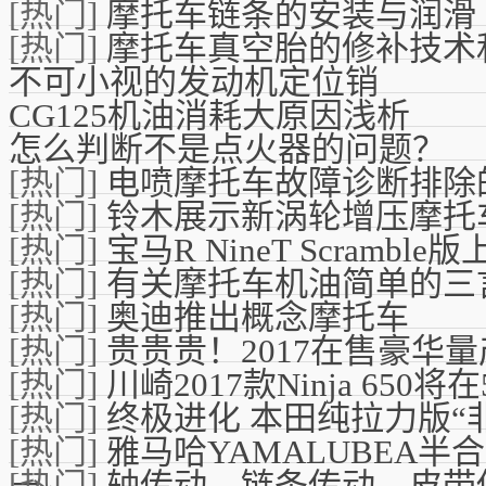
[热门]
摩托车链条的安装与润滑
[热门]
摩托车真空胎的修补技术
不可小视的发动机定位销
CG125机油消耗大原因浅析
怎么判断不是点火器的问题？
[热门]
电喷摩托车故障诊断排除
[热门]
铃木展示新涡轮增压摩托
[热门]
宝马R NineT Scramble版
[热门]
有关摩托车机油简单的三
[热门]
奥迪推出概念摩托车
[热门]
贵贵贵！2017在售豪华
[热门]
川崎2017款Ninja 65
[热门]
终极进化 本田纯拉力版“
[热门]
雅马哈YAMALUBEA半
[热门]
轴传动、链条传动、皮带