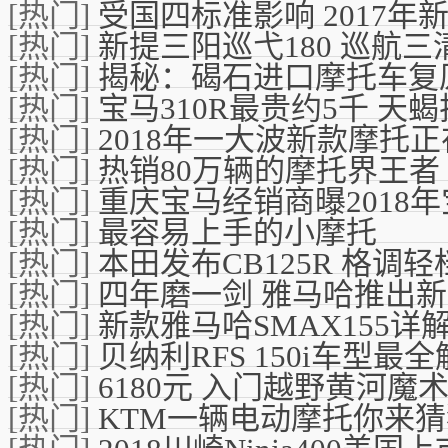
[热门]
受国四标准影响 2017年
[热门]
新提三阳巡弋180 巡航三
[热门]
揭秘：碣石进口摩托车复
[热门]
宝马310R最贵约5千 天蝎
[热门]
2018年一大波新款摩托
[热门]
热销80万辆的摩托界王者
[热门]
重庆宝马经销商曝2018
[热门]
最容易上手的小摩托
[热门]
本田发布CB125R 格调轻
[热门]
四年磨一剑 雅马哈推出新一
[热门]
新款雅马哈SMAX155详
[热门]
贝纳利RFS 150i车型最
[热门]
6180元 入门越野黄河魔术
[热门]
KTM一辆电动摩托你来