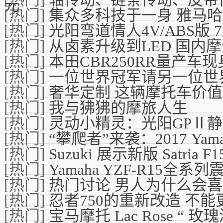
元
[热门]
集众多科技于一身 雅马哈N
[热门]
光阳弯道情人4V/ABS版 
[热门]
从卤素升级到LED 国内
[热门]
本田CBR250RR量产车
[热门]
一位世界冠军请另一位世
[热门]
奢华定制 这辆摩托车价
[热门]
我与狒狒的摩旅人生
[热门]
灵动小精灵：光阳GPⅡ
[热门]
“攀爬者”来袭：2017 Yam
[热门]
Suzuki 展示新版 Satria F
[热门]
Yamaha YZF-R15
[热门]
热门讨论 男人为什么会
[热门]
忍者750的重新改造 不能
[热门]
宝马摩托 Lac Rose “ 玫