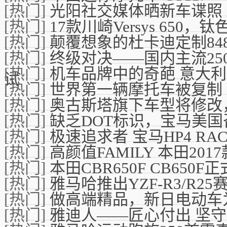
[热门]
光阳社交媒体晒新车谍照 
[热门]
17款川崎Versys 650，
[热门]
颠覆想象的杜卡迪定制84
[热门]
终级对决——国内主流250
[热门]
机车品牌中的奇葩 意大利比
试
[热门]
世界第一辆摩托车被复制 
[热门]
奥古斯塔旗下车型将修改
[热门]
缺乏DOT标识，宝马美国召回C6
[热门]
极速追求者 宝马HP4 RA
[热门]
高颜值FAMILY 本田201
[热门]
本田CBR650F CB650
[热门]
雅马哈推出YZF-R3/R2
[热门]
做高端精品，新日电动车
[热门]
雅迪人——匠心付出 坚