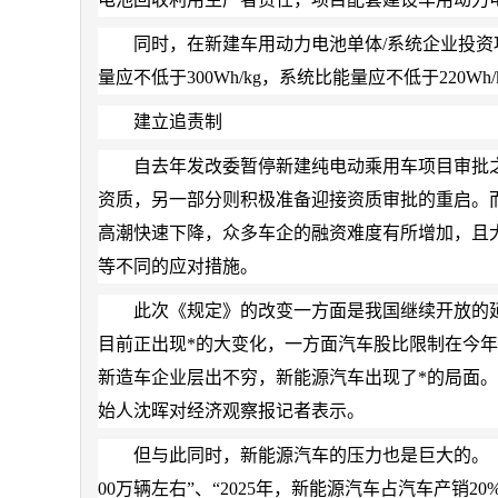
同时，在新建车用动力电池单体/系统企业投资
量应不低于300Wh/kg，系统比能量应不低于220Wh
建立追责制
自去年发改委暂停新建纯电动乘用车项目审批之
资质，另一部分则积极准备迎接资质审批的重启。
高潮快速下降，众多车企的融资难度有所增加，且
等不同的应对措施。
此次《规定》的改变一方面是我国继续开放的延
目前正出现*的大变化，一方面汽车股比限制在今
新造车企业层出不穷，新能源汽车出现了*的局面。
始人沈晖对经济观察报记者表示。
但与此同时，新能源汽车的压力也是巨大的。《汽
00万辆左右”、“2025年，新能源汽车占汽车产销2