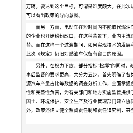
万辆。要达到这个目标，可谓是难度颇大。在此次
可以看出政策的导向意图。
而另一方面，电动车在短时间内不能取代燃油车
的企业也开始纷纷改口，在这种背景下，业内主流
替。而在这样一个过渡期间，如何实现技术的发展
此次《规定》仍旧对燃油车保留有窗口的原因。
另外，在权力下放、部分指标“松绑”的同时，
事后监督的要求更高，共分为五步。首先明确了各
源汽车产量占比等数据的调查分析工作，全面掌握
性和完整性负责，为有关部门和地方实施监管提供
国土、环境保护、安全生产及行业管理部门建立协
外，政策还建立健全监督责任制和责任追究制，甚
来源
http://www.qipei.hc360.com