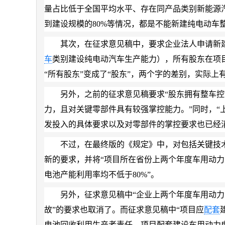
量占比低于全国平均水平、存在同产品类别新能源
到建设规模的80%等情况，都是不能新建纯电动车
其次，在征求意见稿中，要求企业法人申请新建
车
类别建设纯电动汽车生产能力），所有股东在项
“所有股东”变成了“股东”，两个字的差别，实际上
另外，之前的征求意见稿要求“股东拥有整车控
力，且对关键零部件具有较强掌控能力。”同时，“
发投入的具体要求以及对零部件的掌控要求也已经
不过，在最终版的《规定》中，对包括关键技术
新的要求，并将“项目所在省份上两个年度车用动力
电池产能利用率均不低于80%”。
另外，征求意见稿中“企业上两个年度车用动力
故”的要求也取消了。而征求意见稿中“项目应
配套
电池回收利用生产者责任，项目配套建设车用动力