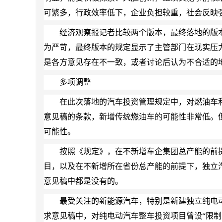
可繁多，行政效率低下，企业负担较重，社会反映
经济观察报记者比较两个版本，最终落地的版本
为严苛，最终版本的规定显示了主管部门在现实压
是各方意见存在不一致，或者讨论后认为不合适的
多项调整
在此次落地的汽车投资管理规定中，对燃油车
意见稿的条款，新增传统燃油车的可能性非常低。
可能性。
按照《规定》，在不新增车企集团总产能的前提
目，以及在不新增所在省份总产能的前提下，独立
意见稿中都是没有的。
最受关注的新能源汽车，特别是新建独立纯电动
求意见稿中，对纯电动汽车整车投资项目曾设“限