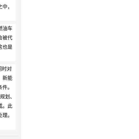
之中，
燃油车
会被代
这也是
同时对
、新能
条件。
与规划、
戒。此
处理。