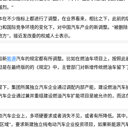
强烈。”
在不少指标上都进行了调整，在业界看来，相比之下，此前的
力和国际竞争环境的变化下，对中国汽车产业的新调整。“被删除
地方”，接近发改委的权威人士表示。
和新
能源
汽车的规定都有所调整。比如在燃油车项目上，按照此
但是在最终版的的《规定》中，主管部门对新增传统燃油车留下
下，集团所属独立汽车企业通过调配内部产能，建设燃油汽车
汽车企业通过兼并重组建设燃油汽车扩能项目是被允许的，而这
汽车企业上，多项硬要求或者消失不见，或者有所降低。其中
制区域”，要求新建独立纯电动汽车企业投资项目，如果新能源汽