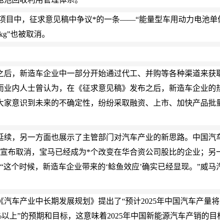
项目中，征求意见稿中争议*的一条——“能量型车用动力电池单
/kg”也被取消。
后，新造车企业中一部分开始通过代工、并购等各种渠道来获
而业内人士曾认为，在《征求意见稿》发布之后，新造车企业的
大家意识到未来的不确定性，纷纷采取融资、上市、加快产品批
续，另一方面也展示了主管部门对汽车产业的新思路。中国汽
年宣布取消，宝马已经成为*个改变在华合资公司股比的企业；另
“这个时候，新造车企业带来的‘鲶鱼效应’确实已经显现。”威马
车产业中长期发展规划》提出了“预计2025年中国汽车产量将
0%以上”的预期和目标，这意味着2025年中国新能源汽车产销的目标