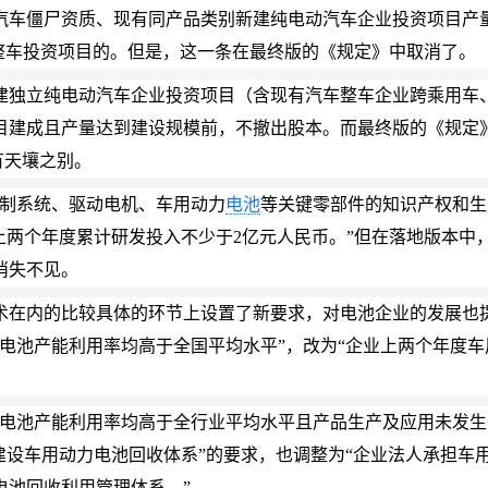
汽车僵尸资质、现有同产品类别新建纯电动汽车企业投资项目产
整车投资项目的。但是，这一条在最终版的《规定》中取消了。
独立纯电动汽车企业投资项目（含现有汽车整车企业跨乘用车
目建成且产量达到建设规模前，不撤出股本。而最终版的《规定
有天壤之别。
制系统、驱动电机、车用动力
电池
等关键零部件的知识产权和生
上两个年度累计研发投入不少于2亿元人民币。”但在落地版本中
消失不见。
在内的比较具体的环节上设置了新要求，对电池企业的发展也
电池产能利用率均高于全国平均水平”，改为“企业上两个年度车
电池产能利用率均高于全行业平均水平且产品生产及应用未发生
建设车用动力电池回收体系”的要求，也调整为“企业法人承担车
电池回收利用管理体系。”