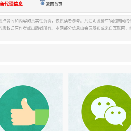
商代理信息
返回首页
观点赞同和内容的真实性负责，仅供读者参考。凡注明驰誉车辆招商网的
的版权归原作者或出版者所有。本网部分信息由会员发布或来自互联网，