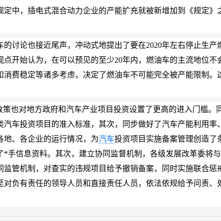
规定中，插电式混合动力企业的产能扩充就被新增加到《规定》
的讨论也接近尾声，冲动式地提出了要在2020年左右停止生产
观点开始认为，在可以预见的至少20年内，燃油车的主流地位不
和消费稳定等诸多考虑，决定了燃油车不可能完全被产能限制。
政策也对地方政府和汽车产业项目投资设置了更高的进入门槛。
类汽车投资项目的准入标准，其次，同步做好了汽车产能利用率
各地、各企业的运行情况，为
汽车
投资项目实施备案管理创造了
了*手信息资料。其次，建立协同监督机制，各级发展改革委将
同监管机制，对查实的违规项目给予撤销备案，同时实施联合惩
至对负有责任的领导人员和直接责任人员，依法依规给予问责、