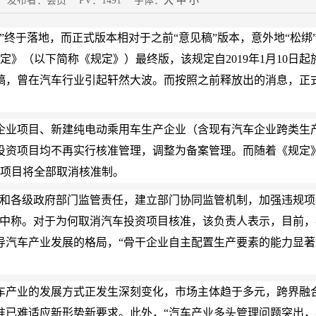
26 发布者：会员 PV：1491 字体：
大
中
小
”终于落地，而正式版本相对于之前“意见稿”版本，意外地“松绑”
定》（以下简称《规定》）最终版，该规定自2019年1月10日起
稿，曾在汽车行业引起轩然大波。而按照之前释放出的消息，正
业项目、新建纯电动乘用车生产企业（含现有汽车企业跨类生
投资项目均不再实行核准管理，调整为备案管理。而随着《规定
投资项目将全部取消核准制。
和各级政府部门监管责任，建立部门协同监管机制，加强违规项
读中称。对于为何取消汽车投资项目核准，该负责人表示，目前，
导汽车产业发展的格局，“骨干企业自主配置生产要素的能力显著
产业的发展方式正发生深刻变化，市场主体趋于多元，跨界融
准已难适应新形势新要求。此外，“汽车产业多头管理问题突出，