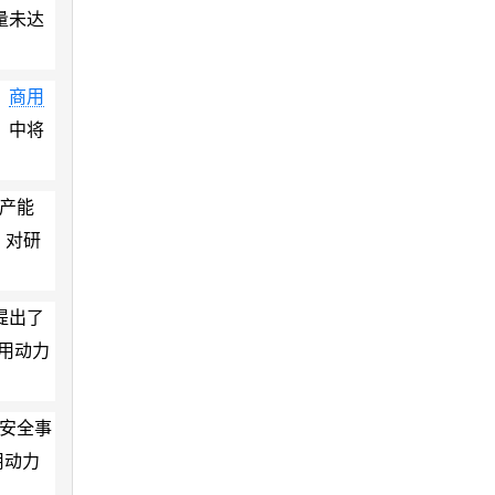
量未达
、
商用
》中将
产能
，对研
提出了
用动力
安全事
用动力