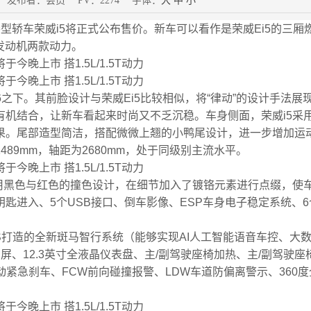
29 发布者：会员 PV：2274 字体：
大
中
小
全新紧凑型轿车荣威i5将正式公布售价。新车可以看作是荣威Ei5的三厢
压发动机两款动力。
之下。其前脸设计与荣威Ei5比较相似，将“律动”的设计手法展
有机结合，让新车看起来时尚又不乏沉稳。车身侧面，荣威i5采
果。尾部造型简洁，搭配微微上翘的小鸭尾设计，进一步增加运
1489mm，轴距为2680mm，处于同级别主流水平。
黑色与红色的撞色设计，在细节加入了镀铬元素进行点缀，使
匙进入、5个USB接口、倒车影像、ESP车身电子稳定系统、6
打造的全新斑马智行系统（能够实现AI人工智能语音车控、大
屏、12.3英寸全液晶仪表盘、主/副驾驶座椅加热、主/副驾驶座
紧急刹车、FCW前向碰撞报警、LDW车道防偏离警示、360