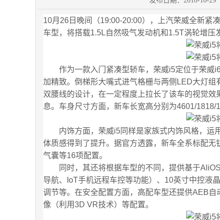
发布日期：2018-10-
10月26日晚间（19:00-20:00），上汽荣威
车型，将搭载1.5L自然吸气发动机和1.5T涡轮增
作为一款入门紧凑型轿车，荣威i5定位于荣威i6
加精致。倒梯形大嘴式进气格栅与两侧LED大灯组
双腰线的设计，在一定程度上拉长了该车的视觉效
息。车身尺寸方面，新车长宽高分别为4601/1818/
内饰方面，荣威i5同样是家族式内饰风格，运用
体质感得到了提升。据官方透露，新车全系标配无钥
气囊等16项配置。
同时，其还将根据车型的不同，提供基于AliOS
导航、IoT手机远程车控等功能）、10英寸中控液晶
调节等。在安全配置方面，高配车型还提供AEB自动
像（利用3D VR技术）等配置。