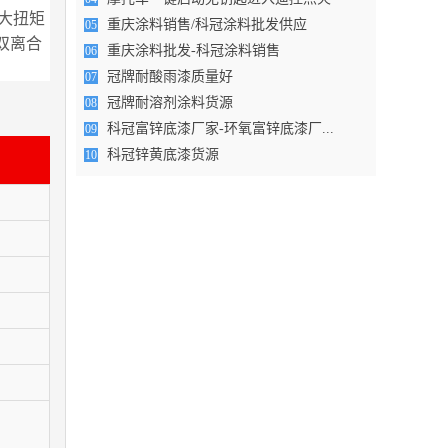
最大扭矩
重庆涂料销售/科冠涂料批发供应
05
速双离合
重庆涂料批发-科冠涂料销售
06
冠牌耐酸雨漆质量好
07
冠牌耐溶剂涂料货源
08
科冠富锌底漆厂家-环氧富锌底漆厂...
09
科冠锌黄底漆货源
10