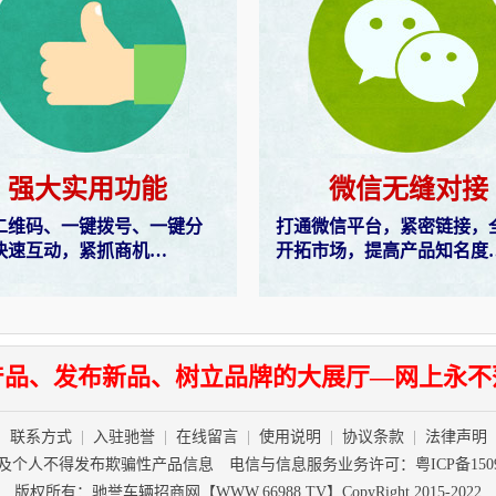
强大实用功能
微信无缝对接
二维码、一键拨号、一键分
打通微信平台，紧密链接，
快速互动，紧抓商机…
开拓市场，提高产品知名度
产品、发布新品、树立品牌的大展厅—网上永不
|
联系方式
|
入驻驰誉
|
在线留言
|
使用说明
|
协议条款
|
法律声明
及个人不得发布欺骗性产品信息 电信与信息服务业务许可：
粤ICP备150
版权所有：驰誉车辆招商网【WWW.66988.TV】CopyRight 2015-2022