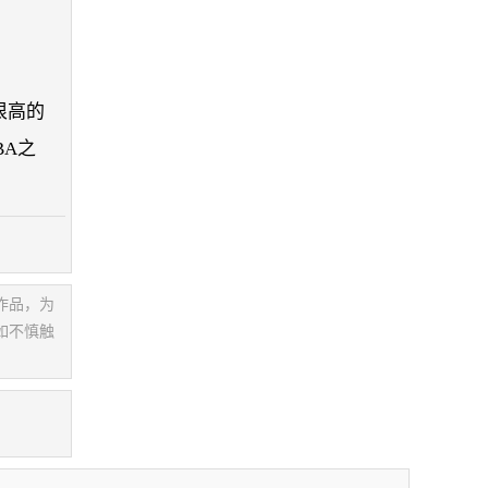
很高的
BA之
作品，为
如不慎触