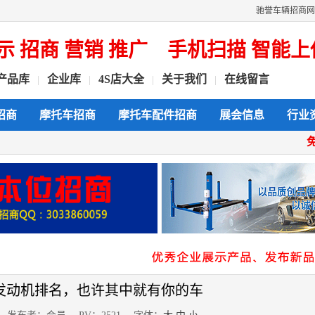
驰誉车辆招商网
商 营销 推广
手机扫描 智能上传 
产品库
企业库
4S店大全
关于我们
在线留言
|
|
|
|
招商
摩托车招商
摩托车配件招商
展会信息
行业
发动机排名，也许其中就有你的车