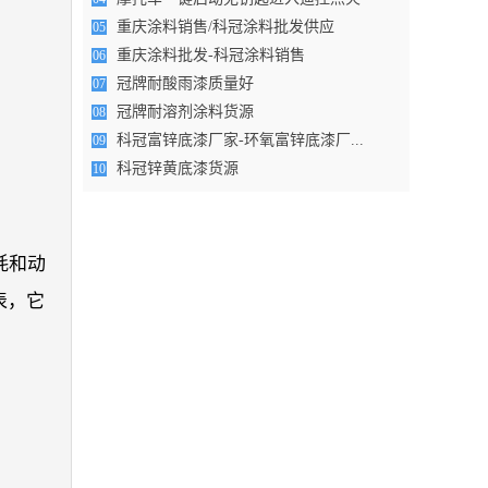
重庆涂料销售/科冠涂料批发供应
05
重庆涂料批发-科冠涂料销售
06
冠牌耐酸雨漆质量好
07
冠牌耐溶剂涂料货源
08
科冠富锌底漆厂家-环氧富锌底漆厂...
09
科冠锌黄底漆货源
10
耗和动
表，它