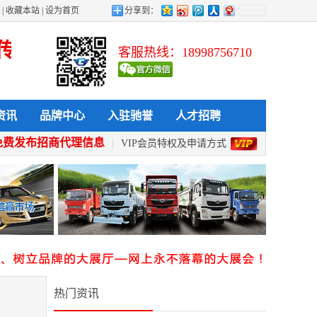
|
收藏本站
|
设为首页
分享到：
发布 查看 采购 全天候 全方位给力企
客服热线：18998756710
资讯
品牌中心
入驻驰誉
人才招聘
免费发布招商代理信息
|
VIP会员特权及申请方式
热门资讯