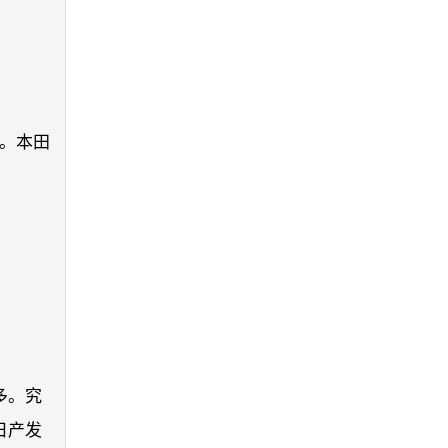
小。本田
多。究
日产发